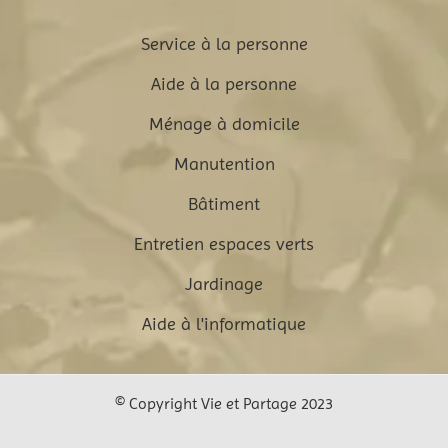
Service à la personne
Aide à la personne
Ménage à domicile
Manutention
Bâtiment
Entretien espaces verts
Jardinage
Aide à l'informatique
© Copyright Vie et Partage 2023